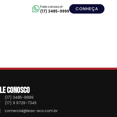
Fale conosco!
CONHEÇA
(17) 3485-9999
le conosco
(17) 3485-9999
(17) 9 9729-7345
comercial@leao-aco.com.br