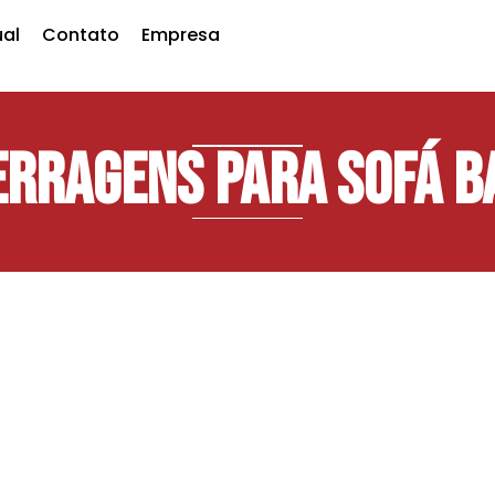
ual
Contato
Empresa
erragens para Sofá B